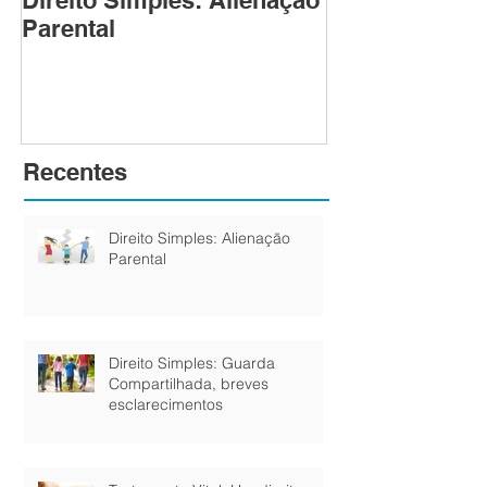
Direito Simples: Alienação
Direito Simpl
Parental
Compartilhada
esclarecimen
Recentes
Direito Simples: Alienação
Parental
Direito Simples: Guarda
Compartilhada, breves
esclarecimentos