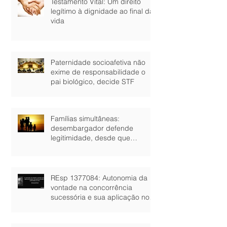
Testamento Vital: Um direito
legítimo à dignidade ao final da
vida
Paternidade socioafetiva não
exime de responsabilidade o
pai biológico, decide STF
Famílias simultâneas:
desembargador defende
legitimidade, desde que
comprovada união estável
REsp 1377084: Autonomia da
vontade na concorrência
sucessória e sua aplicação no
Tribunal de Justiça