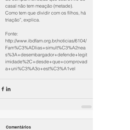
casal não tem meação (metade). 
Como tem que dividir com os filhos, há 
triação”, explica.
Fonte:
http://www.ibdfam.org.br/noticias/6104/
Fam%C3%ADlias+simult%C3%A2nea
s%3A+desembargador+defende+legit
imidade%2C+desde+que+comprovad
a+uni%C3%A3o+est%C3%A1vel
Comentários