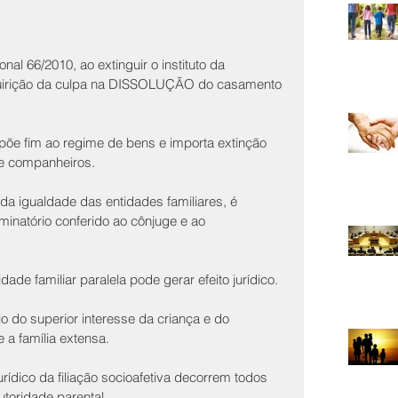
al 66/2010, ao extinguir o instituto da 
rquirição da culpa na DISSOLUÇÃO do casamento 
põe fim ao regime de bens e importa extinção 
re companheiros.
 da igualdade das entidades familiares, é 
iminatório conferido ao cônjuge e ao 
idade familiar paralela pode gerar efeito jurídico.
io do superior interesse da criança e do 
 a família extensa.
rídico da filiação socioafetiva decorrem todos 
utoridade parental.