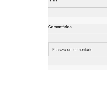
Comentários
Escreva um comentário
Rua Cláudio Soares, nº 72 - Cjto. 912
Carvalho de Andrade Advocac