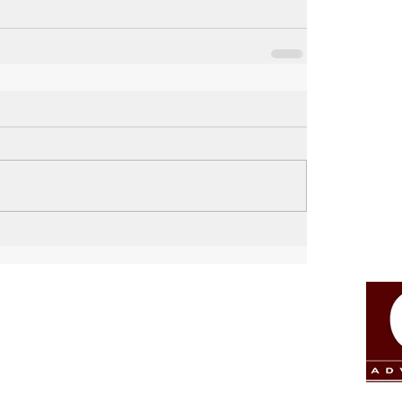
w w w . c a r v a l h o d e a n d r a d e . a d v . b r
 - Pinheiros - São Paulo - SP | CEP 05422-030 | Brasil
T 55 11 4837-5753
contato@carvalhodeandrade.adv.br
ia - Todos os direitos reservados - Copyright 2019