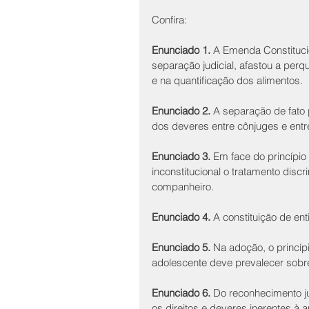
Confira:
Enunciado 1.
 A Emenda Constitucion
separação judicial, afastou a pe
e na quantificação dos alimentos.
Enunciado 2.
 A separação de fato 
dos deveres entre cônjuges e ent
Enunciado 3.
 Em face do princípio
inconstitucional o tratamento discr
companheiro.
Enunciado 4.
 A constituição de ent
Enunciado 5.
 Na adoção, o princíp
adolescente deve prevalecer sobre
Enunciado 6.
 Do reconhecimento ju
os direitos e deveres inerentes à a