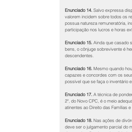
Enunciado 14.
 Salvo expressa disp
valorem incidem sobre todos os r
possua natureza remuneratória, incl
participação nos lucros e horas ex
Enunciado 15.
 Ainda que casado s
bens, o cônjuge sobrevivente é he
descendentes.
Enunciado 16.
 Mesmo quando houv
capazes e concordes com os seus t
possível que se faça o inventário ex
Enunciado 17.
 A técnica de ponde
2º, do Novo CPC, é o meio adequa
atinentes ao Direito das Famílias 
Enunciado 18.
 Nas ações de divórc
deve ser o julgamento parcial do m