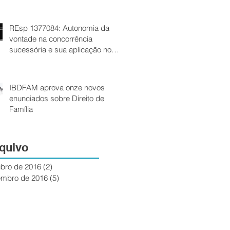
REsp 1377084: Autonomia da
vontade na concorrência
sucessória e sua aplicação no
Tribunal de Justiça
IBDFAM aprova onze novos
enunciados sobre Direito de
Família
quivo
ubro de 2016
(2)
2 posts
embro de 2016
(5)
5 posts