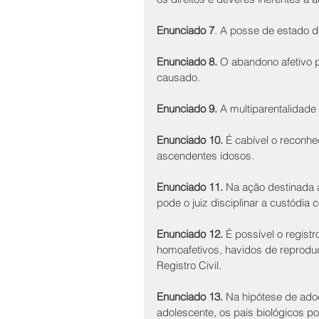
Enunciado 7
. A posse de estado de
Enunciado 8.
 O abandono afetivo p
causado.
Enunciado 9.
 A multiparentalidade 
Enunciado 10.
 É cabível o reconh
ascendentes idosos.
Enunciado 11. 
Na ação destinada a
pode o juiz disciplinar a custódia
Enunciado 12.
 É possível o regist
homoafetivos, havidos de reproduç
Registro Civil.
Enunciado 13.
 Na hipótese de adoç
adolescente, os pais biológicos p