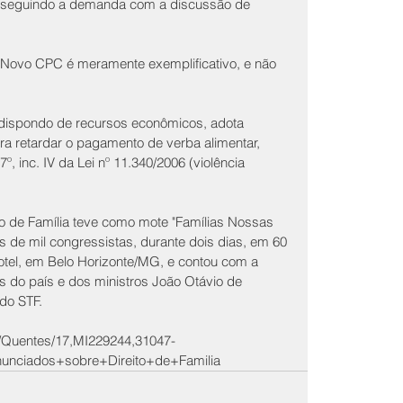
, seguindo a demanda com a discussão de 
do Novo CPC é meramente exemplificativo, e não 
 dispondo de recursos econômicos, adota 
ra retardar o pagamento de verba alimentar, 
7º, inc. IV da Lei nº 11.340/2006 (violência 
to de Família teve como mote "Famílias Nossas 
s de mil congressistas, durante dois dias, em 60 
otel, em Belo Horizonte/MG, e contou com a 
as do país e dos ministros João Otávio de 
do STF.
r/Quentes/17,MI229244,31047-
nciados+sobre+Direito+de+Familia