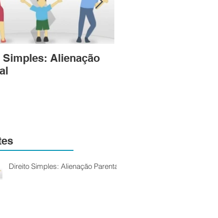
o Simples: Alienação
Direito Simples: Gu
al
Compartilhada, brev
esclarecimentos
tes
Direito Simples: Alienação Parental